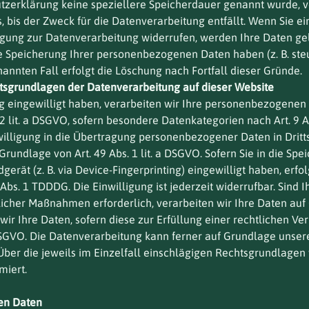
tzerklärung keine speziellere Speicherdauer genannt wurde, v
bis der Zweck für die Datenverarbeitung entfällt. Wenn Sie e
gung zur Datenverarbeitung widerrufen, werden Ihre Daten gel
ie Speicherung Ihrer personenbezogenen Daten haben (z. B. ste
annten Fall erfolgt die Löschung nach Fortfall dieser Gründe.
sgrundlagen der Datenverarbeitung auf dieser Website
ng eingewilligt haben, verarbeiten wir Ihre personenbezogenen
s. 2 lit. a DSGVO, sofern besondere Datenkategorien nach Art. 9
willigung in die Übertragung personenbezogener Daten in Dritts
undlage von Art. 49 Abs. 1 lit. a DSGVO. Sofern Sie in die Spe
dgerät (z. B. via Device-Fingerprinting) eingewilligt haben, erf
Abs. 1 TDDDG. Die Einwilligung ist jederzeit widerrufbar. Sind 
cher Maßnahmen erforderlich, verarbeiten wir Ihre Daten auf Gr
r Ihre Daten, sofern diese zur Erfüllung einer rechtlichen Verp
c DSGVO. Die Datenverarbeitung kann ferner auf Grundlage unser
n. Über die jeweils im Einzelfall einschlägigen Rechtsgrundlage
miert.
en Daten