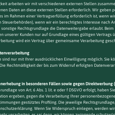
eit arbeiten wir mit verschiedenen externen Stellen zusammen
en Daten an diese externen Stellen erforderlich. Wir geben
es im Rahmen einer Vertragserfüllung erforderlich ist, wenn wir
n Steuerbehörden), wenn wir ein berechtigtes Interesse nach Art.
sonstige Rechtsgrundlage die Datenweitergabe erlaubt. Beim E
 unserer Kunden nur auf Grundlage eines gültigen Vertrags üb
beitung wird ein Vertrag über gemeinsame Verarbeitung gesch
atenverarbeitung
ind nur mit Ihrer ausdrücklichen Einwilligung möglich. Sie kön
. Die Rechtmäßigkeit der bis zum Widerruf erfolgten Datenvera
enerhebung in besonderen Fällen sowie gegen Direktwerbung (
ndlage von Art. 6 Abs. 1 lit. e oder f DSGVO erfolgt, haben Sie
tuation ergeben, gegen die Verarbeitung Ihrer personenbezoge
estimmungen gestütztes Profiling. Die jeweilige Rechtsgrundlag
enschutzerklärung. Wenn Sie Widerspruch einlegen, werden wir
hr verarbeiten, es sei denn, wir können zwingende schutzwür